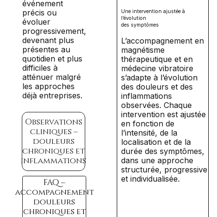
événement
précis ou
Une intervention ajustée à
l’évolution
évoluer
des symptômes
progressivement,
devenant plus
L’accompagnement en
présentes au
magnétisme
quotidien et plus
thérapeutique et en
difficiles à
médecine vibratoire
atténuer malgré
s’adapte à l’évolution
les approches
des douleurs et des
déjà entreprises.
inflammations
observées. Chaque
intervention est ajustée
Observations
en fonction de
cliniques –
l’intensité, de la
douleurs
localisation et de la
chroniques et
durée des symptômes,
inflammations
dans une approche
structurée, progressive
et individualisée.
FAQ –
accompagnement
douleurs
chroniques et