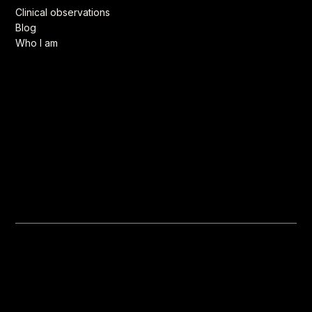
Clinical observations
Blog
Who I am
© 2010-2025 by Martin Ladouceur.
See our privacy and cookies policy
.