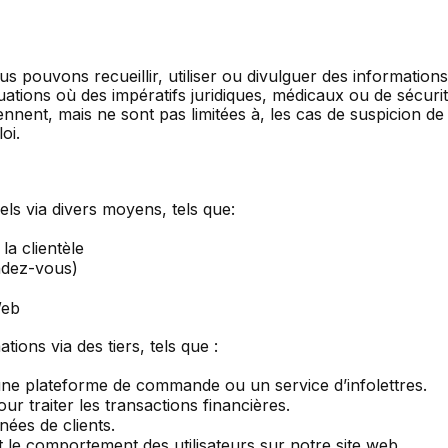
s pouvons recueillir, utiliser ou divulguer des informatio
uations où des impératifs juridiques, médicaux ou de sécur
nnent, mais ne sont pas limitées à, les cas de suspicion de 
oi.
ls via divers moyens, tels que:
la clientèle
ndez-vous)
Web
ions via des tiers, tels que :
ne plateforme de commande ou un service d’infolettres.
ur traiter les transactions financières.
ées de clients.
le comportement des utilisateurs sur notre site web.