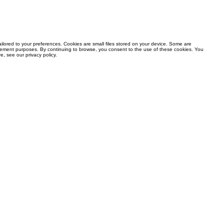
ilored to your preferences. Cookies are small files stored on your device. Some are
mprovement purposes. By continuing to browse, you consent to the use of these cookies. You
, see our privacy policy.