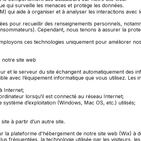
ue qui surveille les menaces et protège les données.
M) qui aide à organiser et à analyser les interactions avec le
es pour recueillir des renseignements personnels, notammen
onsommateurs). Cependant, nous tenons à assurer la protecti
s employons ces technologies uniquement pour améliorer no
 notre site web
eur et le serveur du site échangent automatiquement des i
ble avec l’équipement informatique que vous utilisez. Les i
 Internet;
rdinateur lorsqu’il est connecté au réseau Internet;
de système d’exploitation (Windows, Mac OS, etc.) utilisés;
ite à partir d’un autre site.
 la plateforme d'hébergement de notre site web (Wix) à des 
us fréquentées, la technologie utilisée par les visiteurs, les 