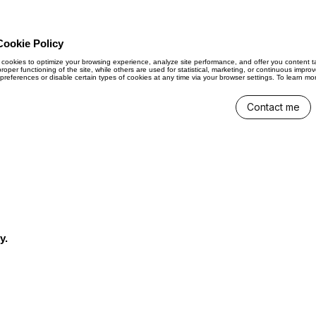
Cookie Policy
cookies to optimize your browsing experience, analyze site performance, and offer you content ta
 proper functioning of the site, while others are used for statistical, marketing, or continuous i
references or disable certain types of cookies at any time via your browser settings. To learn more
Contact me
y.