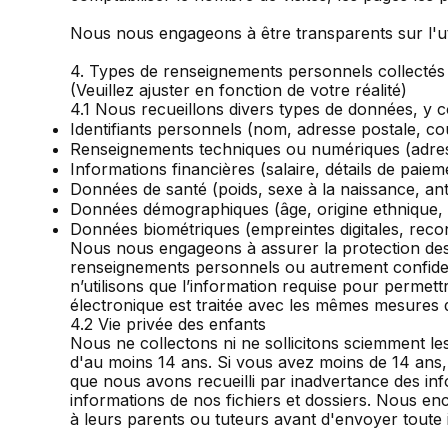
Nous nous engageons à être transparents sur l'util
4. Types de renseignements personnels collectés
(Veuillez ajuster en fonction de votre réalité)
4.1 Nous recueillons divers types de données, y co
Identifiants personnels (nom, adresse postale, c
Renseignements techniques ou numériques (adresse
Informations financières (salaire, détails de paiem
Données de santé (poids, sexe à la naissance, an
Données démographiques (âge, origine ethnique, na
Données biométriques (empreintes digitales, reco
Nous nous engageons à assurer la protection des
renseignements personnels ou autrement confident
n’utilisons que l’information requise pour perme
électronique est traitée avec les mêmes mesures d
4.2 Vie privée des enfants
Nous ne collectons ni ne sollicitons sciemment le
d'au moins 14 ans. Si vous avez moins de 14 ans
que nous avons recueilli par inadvertance des in
informations de nos fichiers et dossiers. Nous e
à leurs parents ou tuteurs avant d'envoyer toute 