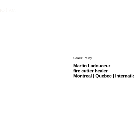
o I am
Cookie Policy
Martin Ladouceur
fire cutter healer
Montreal | Quebec | Internati